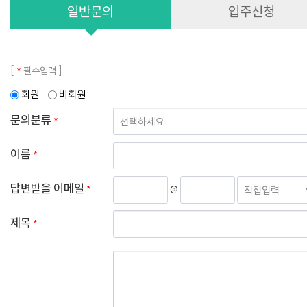
일반문의
입주신청
*
[
필수입력 ]
회원
비회원
문의분류
*
이름
*
답변받을 이메일
*
@
제목
*