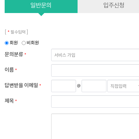
일반문의
입주신청
*
[
필수입력 ]
회원
비회원
문의분류
*
이름
*
답변받을 이메일
*
@
제목
*